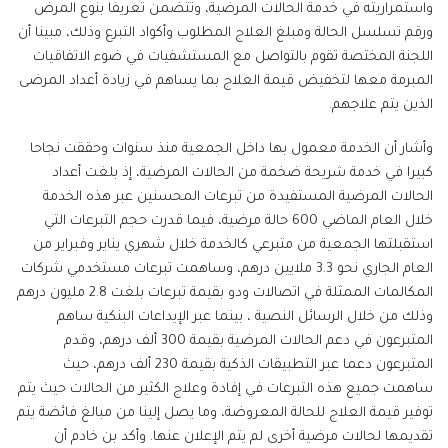
واستمراريته في خدمة الحالات المرضية، وتتضمن تعريفا بنوع المرض
ورقم تسلسل الحالة ومبلغ العلاج المطلوب وأكواد التبرع وذلك، مبينا أن
اللجنة المختصة تقوم بالتواصل مع المستشفيات في ضوء الاتفاقيات
المبرمة معها لتخفيض قيمة العلاج بما يساهم في زيادة أعداد المرضى
الذين يتم علاجهم.
وأشار أن الخدمة معمول بها داخل الجمعية منذ سنوات وحققت نجاحا
كبيرا في خدمة شريحة ضخمة من الحالات المرضية، إذ بلغت أعداد
الحالات المرضية المستفيدة من تبرعات المحسنين عبر هذه الخدمة
خلال العام الماضي 600 حالة مرضية، فيما قدرت حجم التبرعات التي
استقبلتها الجمعية من متبرعي كالخدمة خلال شهري يناير وفبراير من
العام الجاري نحو 3.3 ملايين درهم، وساهمت تبرعات مستخدمي شركات
المكالمات الممثلة في اتصالات ودو بقيمة تبرعات بلغت 2.8 مليون درهم
وذلك من خلال الرسائل النصية ، بينما عبر الإيداعات البنكية ساهم
المتبرعون في دعم الحالات المرضية بقيمة 300 ألف درهم، وقدم
المتبرعون دعما عبر التطبيقات الذكية بقيمة 230 ألف درهم، حيث
ساهمت جميع هذه التبرعات في إفادة وعلاج الكثير من الحالات حيث يتم
توفير قيمة العلاج للحالة المعروضة، وما يصل إلينا من مبالغ فائضة يتم
تقديمها لحالات مرضية أخرى لم يتم الإعلان عنها. وأكد بن خادم أن