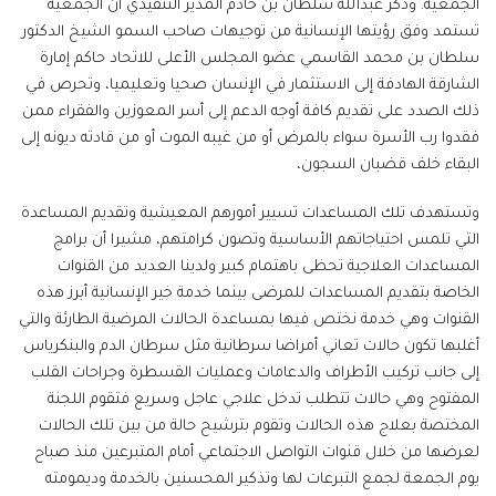
الجمعية. وذكر عبدالله سلطان بن خادم المدير التنفيذي أن الجمعية
تستمد وفق رؤيتها الإنسانية من توجيهات صاحب السمو الشيخ الدكتور
سلطان بن محمد القاسمي عضو المجلس الأعلى للاتحاد حاكم إمارة
الشارقة الهادفة إلى الاستثمار في الإنسان صحيا وتعليميا، وتحرص في
ذلك الصدد على تقديم كافة أوجه الدعم إلى أسر المعوزين والفقراء ممن
فقدوا رب الأسرة سواء بالمرض أو من غيبه الموت أو من قادته ديونه إلى
البقاء خلف قضبان السجون،
وتستهدف تلك المساعدات تسيير أمورهم المعيشية وتقديم المساعدة
التي تلمس احتياجاتهم الأساسية وتصون كرامتهم، مشيرا أن برامج
المساعدات العلاجية تحظى باهتمام كبير ولدينا العديد من القنوات
الخاصة بتقديم المساعدات للمرضى بينما خدمة خير الإنسانية أبرز هذه
القنوات وهي خدمة نختص فيها بمساعدة الحالات المرضية الطارئة والتي
أغلبها تكون حالات تعاني أمراضا سرطانية مثل سرطان الدم والبنكرياس
إلى جانب تركيب الأطراف والدعامات وعمليات القسطرة وجراحات القلب
المفتوح وهي حالات تتطلب تدخل علاجي عاجل وسريع فتقوم اللجنة
المختصة بعلاج هذه الحالات وتقوم بترشيح حالة من بين تلك الحالات
لعرضها من خلال قنوات التواصل الاجتماعي أمام المتبرعين منذ صباح
يوم الجمعة لجمع التبرعات لها وتذكير المحسنين بالخدمة وديمومته