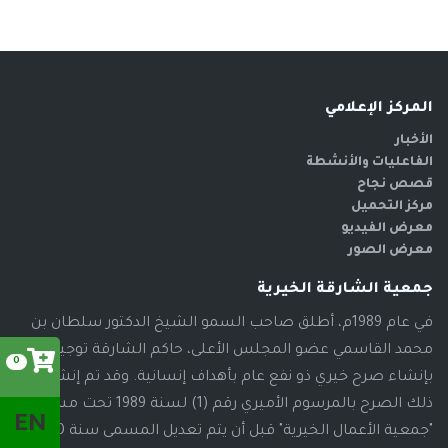
المركز الإعلامي
الأخبار
الفاعليات والأنشطة
قصص نجاح
مركز التحميل
معرض الفيديو
معرض الصور
جمعية الشارقة الخيرية
في عام 1989م، أطلق صاحب السمو الشيخ الدكتور سلطان بن
محمد القاسمي عضو المجلس الأعلى، حاكم الشارقة توجيهاته
0
بإنشاء صرح خيري ذو نفع عام بأهداف إنسانية. وقد تم إنشاء
ذلك الصرح بالمرسوم الأميري رقم (1) لسنة 1989 تحت مسمى
EN
"جمعية الأعمال الخيرية" قبل أن يتم تعديل المسمى سنة 2000م،