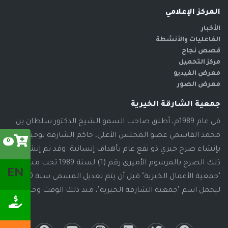
المركز الإعلامي
الأخبار
الفاعليات والأنشطة
قصص نجاح
مركز التحميل
معرض الفيديو
معرض الصور
جمعية الشارقة الخيرية
في عام 1989م، أطلق صاحب السمو الشيخ الدكتور سلطان بن
محمد القاسمي عضو المجلس الأعلى، حاكم الشارقة توجيهاته
0
بإنشاء صرح خيري ذو نفع عام بأهداف إنسانية. وقد تم إنشاء
ذلك الصرح بالمرسوم الأميري رقم (1) لسنة 1989 تحت مسمى
EN
"جمعية الأعمال الخيرية" قبل أن يتم تعديل المسمى سنة 2000م،
ليحمل اسم "جمعية الشارقة الخيرية"، منذ ذلك الوقت وحتى الآن