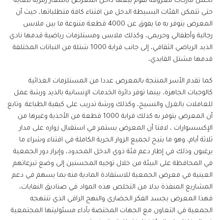
تحمل ماركات معروفة نقوم بيعها داخل المعرض بأسعار رمزية للغاية
حتى تتمكن الفئات البسيطة الدخل من اقتناء كافة متطلباتها، حيث أن
المعرض يتوفر به ما يفوق عن 4000 قطعة متنوعة ما بين ملابس
رجالية وأطفالي وحريمي، وكذلك ملابس ومستلزمات رياضية قدمها نادي
الذيد الرياضي الثقافي، إلى جانب قرابة 1000 شتلة من النباتات المختلفة
قدمها مشتل القايدي،
كما تقدم الأسر المنتجة بالمعرض عددا من المستلزمات الغذائية
كالوجبات الجاهزة، بينما توفر دائرة الخدمات الإنسانية بالذيد ورشة عمل
للعاملات بالغزل والنسيج، وكذلك ورشة تدريب على كيفية الطباعة. وتابع
أن المعرض يتوفر به كذلك قرابة 1000 قطعة من الأحذية وغيرها من
الإكسسوارات ، لافتا أن المعرض يستمر في استقبال زواره على مدار
ثلاثة أيام، وهو ما يتيح لجميع الزوار الحرية الكاملة في اقتناء وشراء ما
يرغبون وذلك في إطار دعم فئة ذوي الدخل المحدود، وإبراز دور الجمعية
في المحافظة على البيئة من خلال توجيه المحسنين إلى وضع تبرعاتهم
العينية في معرض الجمعية للاستفادة المادية منه بما يسهم في دعم
المشاريع المنفذة بدلا من التخلص هذه المواد في صناديق النفايات،
فهذا المعرض يجسد الفكر الحضاري والنهج الراقي الذي تنتهجه
الجمعية في التعاون مع الجهات المختصة بأداء مسئوليتها المجتمعية