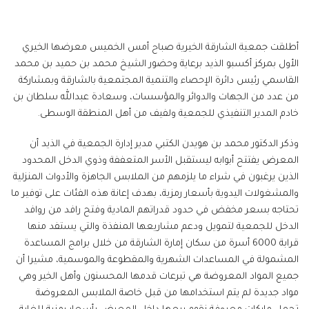
أطلقت جمعية الشارقة الخيرية صباح أمس الخميس معرضها الخيري
الأول بمركز أكسبو الذيد برعاية وحضور الشيخ محمد بن حميد بن محمد
القاسمي رئيس دائرة الإحصاء والتنمية المجتمعية بالشارقة وبمشاركة
من عدد من الجهات والدوائر والمؤسسات، وسعادة عبدالله سلطان بن
خادم المدير التنفيذي للجمعية ولفيف من أهل المنطقة الوسطى.
وذكر الدكتور محمد بن هويدن الكتبي مدير إدارة الجمعية في الذيد أن
المعرض يفتتح أبوابه ليستقبل الأسر المتعففة وذوي الدخل المحدود
الذين يرغبون في شراء ما يلزمهم من الملابس الجاهزة والأدوات المنزلية
والمشغولات اليدوية بأسعار رمزية، بهدف إعانة هذه الفئات على توفير ما
تحتاجه بسعر مخفض في حدود قدراتهم المادية وفتح رافد من روافد
الدخل للجمعية لتمويل ودعم مشاريعها المنفذة والتي يستفد منها
قرابة 6000 أسرة من سكان إمارة الشارقة من خلال برامج المساعدة
المشمولة في المساعدات الشهرية والمقطوعة والموسمية، مشيرا أن
جميع المواد المعروضة هي تبرعات قدمها المحسنون وأهل الخير وهي
مواد جديدة لم يتم استخدامها من قبل خاصة الملابس المعروضة