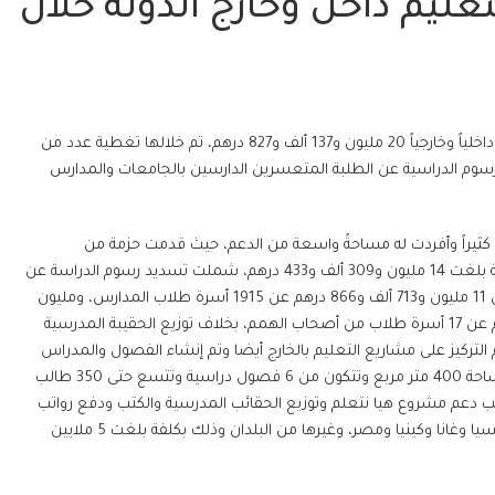
تعليم داخل وخارج الدولة خلال
بلغ إجمالي نفقات جمعية الشارقة الخيرية على مشاريع ومساعدات التعليم داخلياً وخارجياً 20 مليون و137 ألف و827 درهم، تم خلالها تغطية عدد من
رسوم الدراسية عن الطلبة المتعسرين الدارسين بالجامعات والمدارس
م كثيراً وأفردت له مساحةً واسعة من الدعم، حيث قدمت حزمة من
المساعدات لطلبة المدارس والجامعات الدراسين داخل الدولة بقيمة إجمالية بلغت 14 مليون و309 ألف و433 درهم، شملت تسديد رسوم الدراسة عن
2100 أسرة من المتعسرين، بقيمة 13مليون و472 ألف و433 درهم، عبارة عن 11 مليون و713 ألف و866 درهم عن 1915 أسرة طلاب المدارس، ومليون
و758 ألف و567 درهم عن 185 أسرة طلاب جامعيين، إلى جانب 137 ألف درهم عن 17 أسرة طلاب من أصحاب الهمم، بخلاف توزيع الحقيبة المدرسية
الية بلغت 700 ألف درهم، مشيرا أنه تم التركيز على مشاريع التعليم بالخارج أيضا وتم إنشاء الفصول والمدراس
التعليمية وقد تم مؤخرا بناء مدرسة لأجلك يا زايد في جمهورية كينيا على مساحة 400 متر مربع وتتكون من 6 فصول دراسية وتتسع حتى 350 طالب
يم إلى جانب دعم مشروع هيا نتعلم وتوزيع الحقائب المدرسية والكتب ودفع رواتب
المعلمين في كل من أثيوبيا والسنغال والهند والفلبين وبنجلاديش واندونيسيا وغانا وكينيا ومصر، وغيرها من البلدان وذلك بكلفة بلغت 5 ملايين