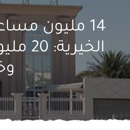
14 مليون مساع
الخيري
وخا