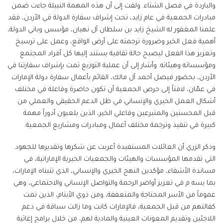
والباردة في فصل الشتاء. ولفت إلى أن هذه المهمة النبيلة جاءت ضمن
مبادرات الجمعية في عام زايد، تحت إشراف سفارة الدولة في الأردن، فقد
علمنا المغفور له الشيخ زايد بن سلطان آل نهيان، مؤسس وباني الدولة،
أهمية فعل الخير وضرورة ترجمته على أرض الواقع، وعمل على ترسيخ
وتعزيز هذا الفعل ليصبح حالة ثقافية يستند إليها كل أفراد المجتمع
ومؤسساته وهيئاته. وأشار إلى أن عملية التوزيع تمت بإشراف سفارتنا في
الأردن، بحضور فيصل أحمد آل مالك، القائم بأعمال سفارة دولة الإمارات
في عمّان، لافتاً إلى حرص الجمعية أن تكون حاضرة وفاعلة في مختلف
أشكال العمل الخيري والإنساني في ظل الدعم الحقيقي والعملي من
قبل المحسنين والمتبرعين وفاعلي الخير، الذين يلعبون أدوراً مهمة
كبيرة في تنفيذ وترجمة مختلف أعمال ومبادرات ومشاريع الجمعية.
وذكر الزري أن العائلات المستفيدة أعربت عن شكرها وتقديرها للجهود
التي تقدمها المؤسسات والهيئات والجمعيات الخيرية الإماراتية، في
مساندة الأشقاء، مؤكدين النهج الخيري والإنساني، الذي تتبناه الإمارات،
بما يسه م في تعزيز أواصر الرحمة والتواصل الإنساني والاجتماعي، وهي
عموماً من الأسر المحتاجة والمتعففة، ومن ذوي الأيتام، الذين تمت
كفالتهم من قبل الجمعية، فالإمارات كانت وما زالت سباقة في دعم
اللاجئين وتقديم المعونات العينية والمادية لهم، من خلال برامج إغاثية