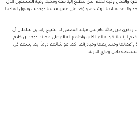
زة والفخار، وفيه الحلم الذي نتطلع إليه بثقة ومحبة، وفيه المستقبل الذي
والوعد لقيادتنا الرشيدة، ونؤكد على عمق محبتنا ووحدتنا، ونقول لقيادتنا
د، وذكرى مرور مائة عام على ميلاد المغفور له الشيخ زايد بن سلطان آل
م للإنسانية والعالم الكثير، واجتمع العالم على محبته. ووجه بن خادم
 وأعمالها ومشاريعها ومبادراتها، كما هو شأنهم دوماً، بما يسهم في
مستحقة داخل وخارج الدولة.
يرية
19م، أطلق صاحب السمو الشيخ الدكتور سلطان بن محمد القاسمي عضو المج
توجيهاته بإنشاء صرح خيري ذو نفع عام بأهداف إنسانية. وقد تم إنشا