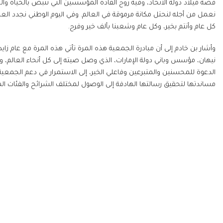
قصة ميلاد دولة الاتحاد، وفيه روح القادة المؤسسين التي تنبض بالحياة والع
نعمل من أجله لنحتل مكانة مرموقة في العالم. وفي اليوم الوطني نجدد العهد 
كل عام وأنتم بخير، وكل عام وشعبنا بألف خير وفرح.
وأشار بن خادم إلى أن مبادرة الجمعية هذه المرة تأتي هذه المرة مع عام زاي
نيهان، مؤسس وباني دولة الإمارات، الذي وصل صيته إلى كل أنحاء العالم، وقد
الدعوة للمحسنين والمتبرعين وفاعلي الخير، إلى الاستمرار في دعم الجمعية
مساندتها لتحقيق رسالتها الهادفة إلى الوصول لمختلف الشرائح والفئات ال
المركز الإعلامي
جمعية الشارقة الخ
الأخبار
في عام 89
الفاعليات والأنشطة
الأعلى، حاكم الشارقة 