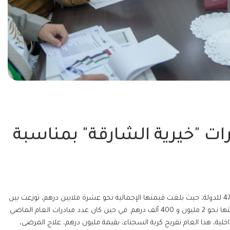
بادرات "خيرية الشارقة" بمناسبة
كشفت جمعية الشارقة الخيرية عن حجم مبادراتها بمناسبة اليوم الوطني الـ 47 للدولة، حيث بلغت قيمتها الإجمالية نحو عشرة ملايين درهم، توزعت بين
5 مبادرات داخلية، قيمتها 7 ملايين و 260 ألف درهم، و12 مبادرة خارجية، قيمتها نحو 2 مليون و 400 ألف درهم. في حين كان عدد مبادرات العام الماضي
رهم، وشملت المبادرات الداخلية، هذا العام تفريج كربة السجناء، بقيمة مليون درهم، علاج المرضى،