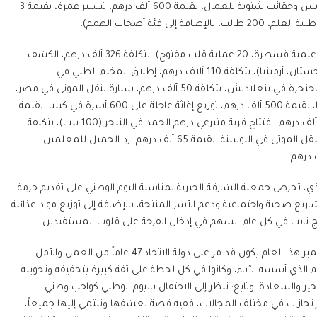
بقيمة 2 مليون درهم (35 حالة)، توزيع سلة غذائية، 500 ألف درهم، توزيع ملابس وحقائب شتوية للعمال، بقيمة 600 ألف درهم، تيسير عمرة، بقيمة 3
في حين شملت المبادرات الخارجية حملة القلوب الصغيرة في السودان (40 علمية قسطرة، 20 عملية قلب مفتوح)، بتكلفة 326 ألف درهم، الكشف
المبكر عن سرطان الثدي في عدة دول (سيريلانكا، لاتفيا، كينيا، تشيلي، كازاخستان، أرمينيا)، بتكلفة 110 آلاف درهم، إطلاق المخيم الطبي في
بنجلاديش، بتكلفة 150 ألف درهم، حملة طبية لعلاج أمراض الأنف والأذن والحنجرة في بنغلاديش، بتكلفة 50 ألف درهم، سيارة لنقل الموتى في مصر،
بقيمة 60 ألف درهم، وضع حجر الأساس لمعهد تدريب الممرضات في كينيا، بقيمة 500 ألف درهم، توزيع إغاثة عاجلة على 600 أسرة في كينيا، بقيمة
50 ألف درهم، وضع حجر الأساس لمستوصف طبي في النيجر، بتكلفة 350 ألف درهم، افتتاح قرية متبرعي درهم الحمد في النيجر (100 بيت)، بتكلفة
200 ألف درهم، علاج مرضى الملاريا في النيجر، بقيمة 65 ألف درهم، سيارة لنقل الموتى في البوسنة، بقيمة 65 ألف درهم، رد الجميل للمعلمين
ي، تحرص جمعية الشارقة الخيرية بمناسبة اليوم الوطني على تقديم حزمة
اريع صحية واجتماعية ودعم الأسر المنتجة، بالإضافة إلى توزيع مواد غذائية
هج ثابت في كل عام، يسهم في إدخال الفرحة على قلوب المستفيدين.
وأضاف في مؤتمر صحفي نظمته الجمعية في مقرها اليوم الاثنين، في ديسمبر هذا العام يكون قد مر على دولة الاتحاد 47 عاماً من العمل والأمل
لم الذي أسسه الآباء، وكانوا في كل لحظة على ثقة كبيرة بتحقيقه وتحويله
19، يملأ الفضاء، حاملاً الفرح والخير والسعادة. وتابع: ننظر إلى الاحتفال باليوم الوطني كواجب وطني
لإنجازات في مختلف المجالات، ففيه قصة نعشقها وننتمي إليها جميعاً،