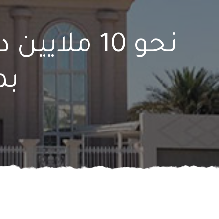
نحو 10 ملا
بم