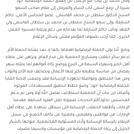
وقال محمد بن بيات: مع الإعلان عن إطلاق حملتنا الرمضانية "جود"
يسرنا أن نرفع أسمى آيات الشكر والعرفان إلى مقام صاحب السمو
الشيخ الدكتور سلطان بن محمد القاسمي، عضو المجلس الأعلى، حاكم
الشارقة، وإلى سمو الشيخ سلطان بن محمد بن سلطان القاسمي ولي
العهد ونائب حاكم الشارقة لما يقدمانه من دعم ورعاية لمسيرة العمل
الخيري، كما أرحب بضيوف المؤتمر ممثلي وسائل الإعلام.
وتابع: أننا نولي الحملة الرمضانية اهتماما بالغا إذ تعد بمثابة الحملة الأم
لدعم سائر حملات ومشاريع الجمعية على مدار العام، وتراهن على عطاء
أهل الخير وسفراء البسمة في التبرع ووضع زكاة أموالهم لما يمثله شهر
رمضان من مناسبة عظيمة تكثر فيها الأعمال ويضاعف فيه الأجر والثواب
ومن هذا المنطلق ومواصلة لجهودنا الإنسانية فقد وضعت اللجنة العليا
للحملة الرمضانية "جود" وضع خطط لتحقيق المستهدفات المرجوة.
وأضاف ابن بيات أن الجمعية استطاعت بفضل الله أولا ومن ثم بدعم
المحسنين تجاوز أكثر التحديات صعوبة خلال الفترة السابقة، فقدمنا
الإغاثات وأطلقنا الحملات الإنسانية التي ستظل شاهدة على عطاء أهل
الإمارات من مواطنين ومقيمين ومعبرة عن تكاتف الجميع في سبيل
الارتقاء بالرسالة الإنسانية وأداء المسئولية المجتمعية، متوجها بالشكر
الجزيل إلى رعاة الحملة الرمضانية من مؤسسات ولاسيما مصرف