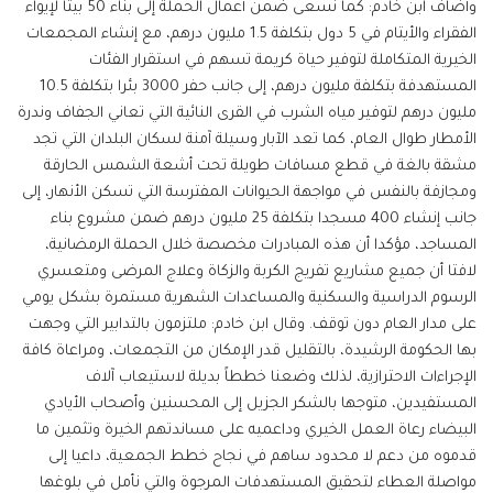
وأضاف ابن خادم: كما نسعى ضمن أعمال الحملة إلى بناء 50 بيتا لإيواء
الفقراء والأيتام في 5 دول بتكلفة 1.5 مليون درهم، مع إنشاء المجمعات
الخيرية المتكاملة لتوفير حياة كريمة تسهم في استقرار الفئات
المستهدفة بتكلفة مليون درهم، إلى جانب حفر 3000 بئرا بتكلفة 10.5
مليون درهم لتوفير مياه الشرب في القرى النائية التي تعاني الجفاف وندرة
الأمطار طوال العام، كما تعد الآبار وسيلة آمنة لسكان البلدان التي تجد
مشقة بالغة في قطع مسافات طويلة تحت أشعة الشمس الحارقة
ومجازفة بالنفس في مواجهة الحيوانات المفترسة التي تسكن الأنهار، إلى
جانب إنشاء 400 مسجدا بتكلفة 25 مليون درهم ضمن مشروع بناء
المساجد، مؤكدا أن هذه المبادرات مخصصة خلال الحملة الرمضانية،
لافتا أن جميع مشاريع تفريج الكربة والزكاة وعلاج المرضى ومتعسري
الرسوم الدراسية والسكنية والمساعدات الشهرية مستمرة بشكل يومي
على مدار العام دون توقف. وقال ابن خادم: ملتزمون بالتدابير التي وجهت
بها الحكومة الرشيدة، بالتقليل قدر الإمكان من التجمعات، ومراعاة كافة
الإجراءات الاحترازية، لذلك وضعنا خططاً بديلة لاستيعاب آلاف
المستفيدين، متوجها بالشكر الجزيل إلى المحسنين وأصحاب الأيادي
البيضاء رعاة العمل الخيري وداعميه على مساندتهم الخيرة وتثمين ما
قدموه من دعم لا محدود ساهم في نجاح خطط الجمعية، داعيا إلى
مواصلة العطاء لتحقيق المستهدفات المرجوة والتي نأمل في بلوغها