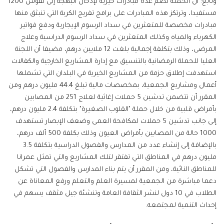
وتابع: أن الحملة تضم عدة مبادرات خيرية لإدخال البهجة إلى نفوس 1200
مستفيدا، وترتكز هذه المبادرات على برامج تفريج الكربة التي تنبثق منها
مبادرات مخصصة للمتعثرين في سداد الرسوم الإيجارية ودفع فواتير
الكهرباء والمياه وكذلك المتعثرين في سداد الرسوم الدراسية وعلاج
المرضى، وذلك بتكلفة إجمالية بلغت 12 ملايين درهم، مضيفا أن اللجنة
العليا للحملة الرمضانية بالتنسيق مع إدارة المشاريع الخارجية والكفالات
استهدفت إطلاق حزمة من المشاريع الخيرية في البلدان التي تشملها
أعمال ومشاريع الجمعية، بمخصصات مالية تبلغ 44.4 مليون درهم ومن
المقرر أن تتضمن تدشين 5 حملات إغاثية لعلاج 251 من المصابين
بأمراض قلبية من خلال حملة "القلوب الصغيرة" بتكلفة 2.4 مليون درهم،
إلى جانب تدشين 5 حملات لمكافحة العمى وضعف الإبصار تستهدف
1000 حالة من المصابين بأمراض العيون وذلك بكلفة 500 ألف درهم،
بالإضافة إلى إنشاء عدد من المدارس والفصول الدراسية بتكلفة 3.5
مليون درهم في المناطق التي تفتقر لتلك المشاريع والتي تمثل عمرانا
للمناطق النائية، ومن المقرر أن يتم بناء المدارس والفصول التي تشكل
دعما مباشرة من الجمعية لمسيرة العلم والتعلم ورفع المعاناة عن
الطلاب في 10 دول لنشر الثقافة العامة وتنشئة جيل مثقف يسهم في
إحداث التنمية لمجتمعه.