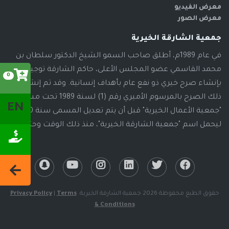
معرض الفيديو
معرض الصور
جمعية الشارقة الخيرية
في عام 1989م، أطلق صاحب السمو الشيخ الدكتور سلطان بن
محمد القاسمي عضو المجلس الأعلى، حاكم الشارقة توجيهاته
0
بإنشاء صرح خيري ذو نفع عام بأهداف إنسانية. وقد تم إنشاء
ذلك الصرح بالمرسوم الأميري رقم (1) لسنة 1989 تحت مسمى
EN
"جمعية الأعمال الخيرية" قبل أن يتم تعديل المسمى سنة 2000م،
ليحمل اسم "جمعية الشارقة الخيرية"، منذ ذلك الوقت وحتى الآن
حقوق الطبع محفوظة 2026 جمعية الشارقة الخيرية.
Terms
|
Privacy Policy
& Conditions