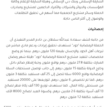
الشارقة الإسلامي وبنك دبي الإسلامي وهيئة الشارقة للإعلام وكافة
المؤسسات والدوائر والشركات والأفراد الداعمين لمشاريع ومبادرات
الحملة وسائر مشاريع الجمعية مما أسهم في تحقيق التطلعات
والوصول إلى أكثر الناس حاجة.
إحصائيات
من جانبه كشف سعادة عبدالله سلطان بن خادم المدير التنفيذي أن
الحملة الرمضانية "جود" تستهدف تحقيق إيرادات ودعم مادي مباشر من
تبرعات أهل الجود والإحسان بقيمة 120 مليون درهم، بينما تم وضع
مخصصات لتنفيذ مشاريع الحملة الرمضانية "جود" طيلة شهر رمضان
المبارك بتكلفة 27.8 مليون درهم بواقع مليون وجبة إفطار صائم داخل
وخارج الدولة بتكلفة 15 مليون درهم، إلى جانب توصيل مستحقات السلة
الرمضانية بواقع 6000 سلة لتصل إلى 25 ألف مستفيد بتكلفة 3 مليون
درهم، كما تم تخصيص 6 مليون درهم، لتوزيعها على 20000 مستفيد
من مستحقي زكاة المال، كما نستهدف توزيع 130 ألف زكاة فطر لصالح
13 ألف أسرة بتكلفة 2.6 ملايين درهم، وكسوة العيد لصالح 8000 الآف
مستفيد بتكلفة 1.2 مليون درهم.