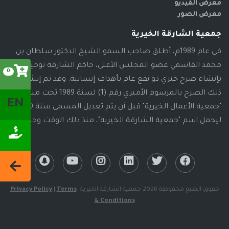
معرض الفيديو
معرض الصور
جمعية الشارقة الخيرية
في عام 1989م، أطلق صاحب السمو الشيخ الدكتور سلطان بن
محمد القاسمي عضو المجلس الأعلى، حاكم الشارقة توجيهاته
0
بإنشاء صرح خيري ذو نفع عام بأهداف إنسانية. وقد تم إنشاء
ذلك الصرح بالمرسوم الأميري رقم (1) لسنة 1989 تحت مسمى
EN
"جمعية الأعمال الخيرية" قبل أن يتم تعديل المسمى سنة 2000م،
ليحمل اسم "جمعية الشارقة الخيرية"، منذ ذلك الوقت وحتى الآن
حقوق الطبع محفوظة 2026 جمعية الشارقة الخيرية.
Terms
|
Privacy Policy
& Conditions