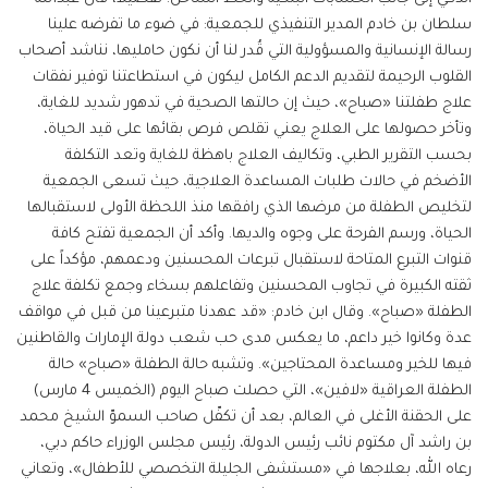
سلطان بن خادم المدير التنفيذي للجمعية: في ضوء ما تفرضه علينا
رسالة الإنسانية والمسؤولية التي قُدر لنا أن نكون حامليها، نناشد أصحاب
القلوب الرحيمة لتقديم الدعم الكامل ليكون في استطاعتنا توفير نفقات
علاج طفلتنا «صباح»، حيث إن حالتها الصحية في تدهور شديد للغاية،
وتأخر حصولها على العلاج يعني تقلص فرص بقائها على قيد الحياة،
بحسب التقرير الطبي، وتكاليف العلاج باهظة للغاية وتعد التكلفة
الأضخم في حالات طلبات المساعدة العلاجية، حيث تسعى الجمعية
لتخليص الطفلة من مرضها الذي رافقها منذ اللحظة الأولى لاستقبالها
الحياة، ورسم الفرحة على وجوه والديها. وأكد أن الجمعية تفتح كافة
قنوات التبرع المتاحة لاستقبال تبرعات المحسنين ودعمهم، مؤكداً على
ثقته الكبيرة في تجاوب المحسنين وتفاعلهم بسخاء وجمع تكلفة علاج
الطفلة «صباح». وقال ابن خادم: «قد عهدنا متبرعينا من قبل في مواقف
عدة وكانوا خير داعم، ما يعكس مدى حب شعب دولة الإمارات والقاطنين
فيها للخير ومساعدة المحتاجين». وتشبه حالة الطفلة «صباح» حالة
الطفلة العراقية «لافين»، التي حصلت صباح اليوم (الخميس 4 مارس)
على الحقنة الأغلى في العالم، بعد أن تكفّل صاحب السموّ الشيخ محمد
بن راشد آل مكتوم نائب رئيس الدولة، رئيس مجلس الوزراء حاكم دبي،
رعاه الله، بعلاجها في «مستشفى الجليلة التخصصي للأطفال»، وتعاني