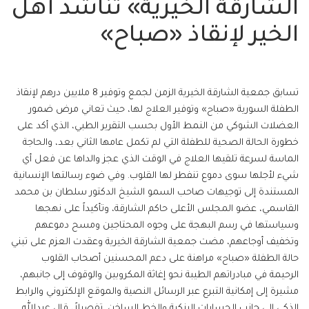
الشارقة الخيرية» تناشد أهل
الخير لإنقاذ «صباح»
تسابق جمعية الشارقة الخيرية الزمن لجمع وتوفير 8 ملايين درهم لإنقاذ
الطفلة السورية «صباح» وتوفير العلاج لها، حيث تعاني مرض ضمور
العضلات الشوكي من النمط الأول بحسب التقرير الطبي، الذي أكد على
خطورة الحالة الصحية للطفلة التي لم تكمل عامها الثاني بعد، والحاجة
الماسة لسرعة تلقيها العلاج في الوقت الذي عجز والداها عن فعل أي
شيء لأجلها سوى دموع تنفطر لها القلوب. وفي ضوء رسالتها الإنسانية
المستندة إلى توجيهات صاحب السمو الشيخ الدكتور سلطان بن محمد
القاسمي، عضو المجلس الأعلى حاكم الشارقة، وتأكيداً على نهجها
وسياستها في رسم البهجة على وجوه المحتاجين ومسح دموعهم
وتخفيف أوجاعهم، مضت جمعية الشارقة الخيرية وعقدت العزم على تبني
حالة الطفلة «صباح» مراهنة على دعم المحسنين أصحاب القلوب
الرحيمة في مبادراتهم الطيبة نحو إغاثة المكروبين والوقوف إلى جانبهم،
مشيرة إلى إمكانية التبرع عبر الرسائل النصية والموقع الإلكتروني والرابط
الذكي إلى جانب الحسابات البنكية والخط الساخن. تفصيلاً، قال عبدالله