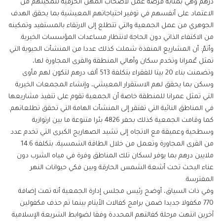
درهم وهي بمثابة فرصة عمل لأصحاب المهن الحرفية لتمكينهم من
الاعتماد على أنفسهم في توفير احتياجاتهم المعيشية بما يحقق الهدف
الجوهري من عمل الجمعية والتي تتطلع إلى الارتقاء بالمستفيد وتمكينه
من الاكتفاء الذاتي دون الحاجة لانتظار مساعدات المؤسسات الخيرية.
وأتمّ: أن المشاريع المنفذة شملت كذلك عددا من المنشأت الحيوية التي
تمثل عٌمرانا وتخدم سكان وأهالي المنطقة والقرى المجاورة لها،
وتضمنت بناء 20 بيتا للفقراء بتكلفة 513 ألف درهم لتكون لهم مأوى
وسكن بما يحقق لهم الاستقرار المعيشي، وإنشاء المجمعات الخيرية
التي تمثل عمرانا للمنطقة خاصة أن الجمعية تقوم على تنفيذ مشاريعها
في المناطق النائية التي تفتقر إلى المنشأت الهامة التي تحقق تطلعاتهم.
كما وقامت الجمعية كذلك بحفر 4826 بئرا متنوعة ما بين ارتوازية
وسطحية وعميقة مع الاتجاه إلى تشيد الصهاريج الكبرى التي تخدم عدد
من القرى المجاورة وتعمل من خلال الطاقة الشمسية، بتكلفة 14.6
ملايين درهم بما يوفر لسكان تلك المناطق وفرة في مياه الشرب دون
عناء البحث تحت أشعة الشمس الحارقة وبين فكي حيوانات النهر
المفترسة.
وفي ذات السياق، أوضح رئيس مجلس إدارة الجمعية أنه تمت إضافة
770 مكفولا جديدا ضمن برامج كفالات الأيتام بينما تم حذف مكفولين
آخرين انتهت مرحلة كفالتهم المحددة وفقا لضوابط الشريعة الإسلامية