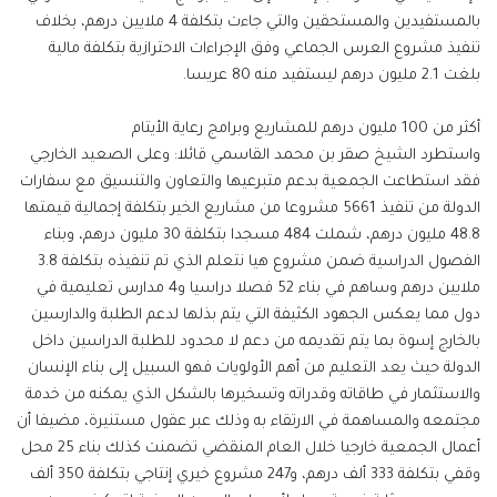
بالمستفيدين والمستحقين والتي جاءت بتكلفة 4 ملايين درهم، بخلاف
تنفيذ مشروع العرس الجماعي وفق الإجراءات الاحترازية بتكلفة مالية
بلغت 2.1 مليون درهم ليستفيد منه 80 عريسا.
أكثر من 100 مليون درهم للمشاريع وبرامج رعاية الأيتام
واستطرد الشيخ صقر بن محمد القاسمي قائلا: وعلى الصعيد الخارجي
فقد استطاعت الجمعية بدعم متبرعيها والتعاون والتنسيق مع سفارات
الدولة من تنفيذ 5661 مشروعا من مشاريع الخير بتكلفة إجمالية قيمتها
48.8 مليون درهم، شملت 484 مسجدا بتكلفة 30 مليون درهم، وبناء
الفصول الدراسية ضمن مشروع هيا نتعلم الذي تم تنفيذه بتكلفة 3.8
ملايين درهم وساهم في بناء 52 فصلا دراسيا و4 مدارس تعليمية في
دول مما يعكس الجهود الكثيفة التي يتم بذلها لدعم الطلبة والدارسين
بالخارج إسوة بما يتم تقديمه من دعم لا محدود للطلبة الدراسين داخل
الدولة حيث يعد التعليم من أهم الأولويات فهو السبيل إلى بناء الإنسان
والاستثمار في طاقاته وقدراته وتسخيرها بالشكل الذي يمكنه من خدمة
مجتمعه والمساهمة في الارتقاء به وذلك عبر عقول مستنيرة، مضيفا أن
أعمال الجمعية خارجيا خلال العام المنقضي تضمنت كذلك بناء 25 محل
وقفي بتكلفة 333 ألف درهم، و247 مشروع خيري إنتاجي بتكلفة 350 ألف