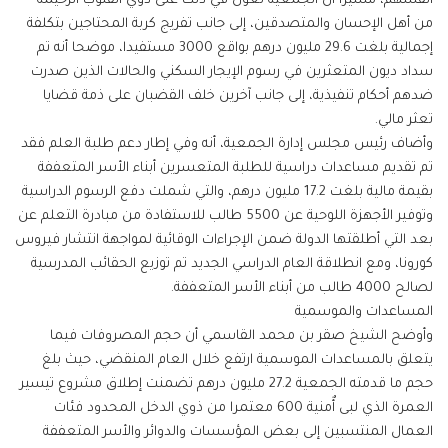
أنفسهم، مشيرا أن الجمعية تعول في ذلك على ذوي القلوب الرحيمة
من أهل الإحسان والمتصدقين، إلى جانب تفريج كربة المحتاجين بتكلفة
إجمالية بلغت 29.6 مليون درهم بواقع 3000 مستفيدا، موضحا أنه تم
سداد ديون المتعثرين في رسوم الإيجار السكني والحالات الذين صدرت
ضدهم أحكام تنفيذية، إلى جانب آخرين خلف القضبان على ذمة قضايا
تعثر مالي.
وأضاف رئيس مجلس إدارة الجمعية، أنه وفي إطار دعم طلبة العلم فقد
تم تقديم مساعدات دراسية للطلبة المتعسرين أبناء الأسر المتعففة
بقيمة مالية بلغت 17.2 مليون درهم، والتي شملت دفع الرسوم الدراسية
وتوفير الأجهزة اللوحية عن 5500 طالب للاستفادة من مبادرة التعلم عن
بعد التي أطلقتها الدولة ضمن الإجراءات الوقائية لمواجهة انتشار فيروس
كورونا، ومع انطلاقة العام الدراسي الجديد تم توزيع الحقائب المدرسية
لصالح 4000 طالب من أبناء الأسر المتعففة.
المساعدات والموسمية
وأوضح الشيخ صقر بن محمد القاسمي أن حجم المصروفات فيما
يتعلق بالمساعدات الموسمية ارتفع خلال العام المنقضي، حيث بلغ
حجم ما قدمته الجمعية 27.2 مليون درهم تضمنت إطلاق مشروع تيسير
العمرة الذي لبى أٌمنية 600 معتمرا من ذوي الدخل المحدود فئات
العمال المنتسبين إلى بعض المؤسسات والدوائر والأسر المتعففة