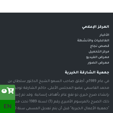
المركز الإعلامي
الأخبار
الفاعليات والأنشطة
قصص نجاح
مركز التحميل
معرض الفيديو
معرض الصور
جمعية الشارقة الخيرية
في عام 1989م، أطلق صاحب السمو الشيخ الدكتور سلطان بن
محمد القاسمي عضو المجلس الأعلى، حاكم الشارقة توجيهاته
0
بإنشاء صرح خيري ذو نفع عام بأهداف إنسانية. وقد تم إنشاء
ذلك الصرح بالمرسوم الأميري رقم (1) لسنة 1989 تحت مسمى
EN
"جمعية الأعمال الخيرية" قبل أن يتم تعديل المسمى سنة 2000م،