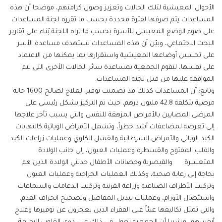
الأحوال المعيشية لتلك الحالات وتعزيز وصون كرامتهم، موضحا أن هذه
المساعدات يتم صرفها لفترة محددة بحسب ما تقرره لجنة المساعدات
على ضوء الوضع المعيشي للأسرة بحسب ما تراه اللجنة بٌناء على تقارير
البحث الاجتماعي، وبيّن أن هذه المساعدات تستهدف مساعدة الأسر
على تحسين أوضاعها المعيشية واستقرارها بما يمكنها من الاعتماد
على نفسها، لتقوم الجمعية بمساعدة سائر الحالات الأخرى التي يتم
الموافقة عليها من قبل لجنة المساعدات.
وتابع: أن المساعدات كذلك قد تضمنت توفير العلاج لصالح 1600 حالة
مرضية بتكلفة 42.8 مليون درهم، حيث تم التركيز بشكل رئيسي على
المرضى المصابين بالأمراض المزهقة للنفس والتي يسبب تأخر علاجها
إلى تعرضه لمضاعفات أشد خطراً، وتشمل الأمراض الوبائية كالتهابات
الكبد الوبائي والأمراض السرطانية والفشل الكلوي وعمليات زراعات الكبد
والقلب المفتوح والقسطرة وعمليات العيون، إلى جانب الولادة
المتعسرة والقيصرية وحضانات الأطفال حديثي الولادة الذين هم
بحاجة إلى رعاية صحية، وكذلك العمليات الجراحية وعمليات العيون
وتركيب الأطراف الصناعية وزراعة القرنية وتركيب الدعامات والسماعات
واستئصال الأورام، وعمليات تبديل المفاصل وتصحيح انحراف القدم،
والتي تمثل تكاليفها عبئاً على الفقراء الذين يعجزون عن توفيرها وعلاج