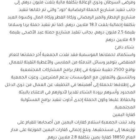
ومرضى السرطان وذوي الإعاقة بتكلفة مالية بلغت مليون درهم، إلى
جانب تنفيذ مشاريع الحملة الرمضانية "جود" والتي تم خلالها تنفيذ
مشاريع الإفطار والمير الرمضاني وزكاة الفطر وزكاة المال وكسوة العيد
بتكلفة إجمالية بلغت 18.3 ملايين درهم، كما تم تنفيذ حملة بردا وسلاما
بقيمة 2.5 مليون درهم، بجانب تنفيذ مشاريع حملة عيد الأضحى بقيمة
4.9 ملايين درهم.
شتاء دافئ
واستكمالا لحملاتها الموسمية فقد نفذت الجمعية أخر حملاتها للعام
المنقضي بتوفير وسائل التدفئة من الملابس والأغطية الثقيلة للعمال
بواقع 2500 حقيبة شتوية في إطار برامج المشاركات المجتمعية
وبالتنسيق والتعاون مع المؤسسات بدعم المتبرعين، وعزت الجمعية
في إطلاقها للحملة إلى أهميتها في التخفيف عن العمال من ذوي الدخل
المحدود وأسرهم برودة الشتاء تقديرا لأدوارهم في الاعتناء بالبيئة
والحفاظ عليها وكون الحملة إحدى أداوت تنفيذ برامج المسئولية
المجتمعية.
كفارة اليمين
وقد تبنت الجمعية استلام كفارات اليمين من أصحابها للقيام على
توزيعها إلى مستحقيها، وبلغ إجمالي كفارات اليمين الموزعة على مدار
العام 18850 كفارة يمين بتكلفة 2.8 ملايين درهم.