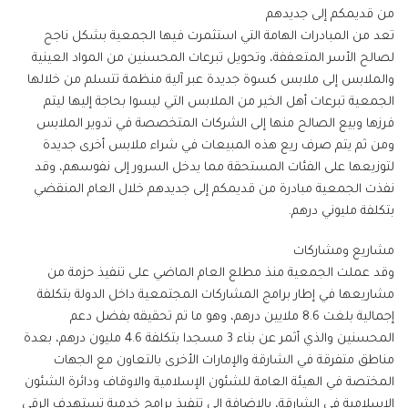
من قديمكم إلى جديدهم
تعد من المبادرات الهامة التي استثمرت فيها الجمعية بشكل ناجح
لصالح الأسر المتعففة، وتحويل تبرعات المحسنين من المواد العينية
والملابس إلى ملابس كسوة جديدة عبر آلية منظمة تتسلم من خلالها
الجمعية تبرعات أهل الخير من الملابس التي ليسوا بحاجة إليها ليتم
فرزها وبيع الصالح منها إلى الشركات المتخصصة في تدوير الملابس
ومن ثم يتم صرف ريع هذه المبيعات في شراء ملابس أخرى جديدة
لتوزيعها على الفئات المستحقة مما يدخل السرور إلى نفوسهم، وقد
نفذت الجمعية مبادرة من قديمكم إلى جديدهم خلال العام المنقضي
بتكلفة مليوني درهم.
مشاريع ومشاركات
وقد عملت الجمعية منذ مطلع العام الماضي على تنفيذ حزمة من
مشاريعها في إطار برامج المشاركات المجتمعية داخل الدولة بتكلفة
إجمالية بلغت 8.6 ملايين درهم، وهو ما تم تحقيقه بفضل دعم
المحسنين والذي أثمر عن بناء 3 مسجدا بتكلفة 4.6 مليون درهم، بعدة
مناطق متفرقة في الشارقة والإمارات الأخرى بالتعاون مع الجهات
المختصة في الهيئة العامة للشئون الإسلامية والاوقاف ودائرة الشئون
الإسلامية في الشارقة، بالإضافة إلى تنفيذ برامج خدمية تستهدف الرقي