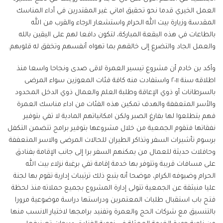
العمل الخيري قدما نحو تحقيق اماني غير المقتدرين في أداء المناسك
المقدسة وزيارة بيت الله الحرام واستشعار الرجاء والقرب من الله
بالطاعات في هذه البقعة المباركة، لتكون دافعا لهم على اليقين بالله
والعمل الجاد والتضرع إلى خالقهم بما تهواه أنفسهم وتخفق له قلوبهم.
وأكد بن خادم أن مشروع تيسير العمرة لاقى صدى ونجاحا واسعا منذ
اطلاقه سنة ٢٠١١ واستفادت منه كافة فئات المعوزين سواء المرضى
بالسرطانات أو ذوي الإعاقة وطلبة العلم والعمال ذوي الدخل المحدود
والأسر المتعففة والهدف تمكين هذه الفئات من اداء مناسك العمرة
فهم يتطلعوا لها بفارغ الصبر ولكن امكانياتهم المادية لا تفي بتوفير
نفقاتها فتقوم الجمعية من خلال مشروعها بتوفير برامج تتضمن التكفل
برسوم تأشيرات السفر وتذاكر الطيران للحالات المرضى والاسر المتعففة
وحافلات حديثة للعمال من يمكنهم السفر برا إلى جانب الإقامة بفنادق
على مسافات قريبة وتتوفر بها خدمة إقامة تفي برغبة نزلاء بيت الله
الحرام وضيوفه الكرام، موضحا أنه يتبع ذلك ترتيبات إدارية تقوم بها لجنة
عليا منبثقة عن الجمعية تتولى إدارة المشروع بجميع حملاته منذ لحظة
فتح باب استقبال طلبات المعتمرين ودراستها دراسة موضوعية مرورا
بالتنسيق مع شركات الحج والعمرة وتفنيد برامجها لاختيار الانسب منها