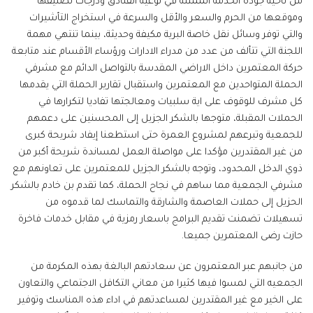
من ناحية جودة الخدمة الممثلة في نوعية الفنادق ودرجات تصنيفها
وموقعها من الحرم والسعر والأقل والسرعة في استخراج التأشيرات
والتي توفر وسائل نقل خاصة البرية مكيفة وحديثة، بينما تنتهي مهمة
اللجنة التي تتألف من عدد من مدراء الادارات ورؤساء الأقسام عند متابعة
حركة المعتمرين داخل الاراضي المقدسة بالتواصل الدائم مع مشرفي
الحملة المتواحدين مع المعتمرين واستقبال تقارير الحملة التي يقدمها
كل مشرف للوقوف على اية سلبيات ومعالجتها تفاديا لتكرارها في
الحملات المقبلة، متوجها بالشكر الجزيل إلى المحسنين على دعمهم
للجمعية وتبرعهم لمشروع العمرة حتى استطعنا إيفاد شريحة كبرى
من غير المقتدرين مؤكدا على مواصلة العمل لمساندة شريحة أكبر من
ذوي الدخل المحدود، وتوجه بالشكر الجزيل للمعتمرين على تعاونهم مع
مشرفي الجمعية مما ساهم في نجاح الحملة، كما تقدم بن خادم بالشكر
الحزيل إلى حملات العاصمة والشارقة والتماسك لما قدموه من
تسهيلات تضمنت تقديم البرامج باسعار رمزية في مقابل خدمات فاخرة
حازت رضى المعتمرين جميعا.
من جانبهم عبر المعتمرون عن سعادتهم البالغة بهذه المكرمة من
الجمعيه التي لمسوا فيها كثيرا من معاني التكافل الاجتماعي والتعاون
على الخير مع غير المقتدرين لمساعدتهم في اداء هذه المناسك وتوفير