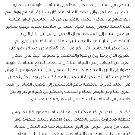
شخص في القرية الواحدة كانوا يقطعون مسافات طويلة تحت حرارة
الشمس يوميا من وإلى مصدر المياه، مما كان يستنزف قواهم وأوقاتهم
ويعرضهم في بعض الأحيان للافتراس من قبل تماسيح النهر، فكانت
هذه الحملة لتوصل إليهم المياه النقية إلى منازلهم بخلاف تركيب صنابير
لتوصيل المياه إلى المساجد. وقال الدخان أن من بين الآبار التي تم
تنفيذها من ثمار تبرعات المحسنين لحملة سقيا الخير بئر ارتوازي تم
إنشاؤه بقرية اغنجاييت التي تقع على بعد 45 كلم من مدينة روصو على
الطريق الذي يربط بين روصوا والعاصمة نواكشوط، حيث عانى سكان
القرية من الجفاف وندرة المياه مما كان يدفعهم لقطع مسافات طويلة
وصولا إلى القرى المجاورة أو الأنهار للحصول على المياه وهو أمر شاق أن
تقطع مسافات تحت حرارة الشمس المحرقة بشكل يومي حتى تحصل
على الماء، فبادرت الجمعية بدعم المحسنين إلى توصيل المياه إلى هذه
القرى مما وفر عليهم العناء والمشقة والتفكير في كيفية توفير وتامين
حاجتهم من المياه مما ساهم في استقرارهم وإسعادهم،
مضيفا أن الامر لم يختلف كثيرا في مدينة شافا بجمهورية النيجر وهي
منطقة صحراوية وتتميز بالجفاف وندرة الامطار وكذلك صعوبة توفر
المياه من باطن الأرض عبر الابار السطحية، مما كبد السكان معاناة
كبيرة في جلب مؤنهم من المياه حيث يقطعون سيرا على الأقدام