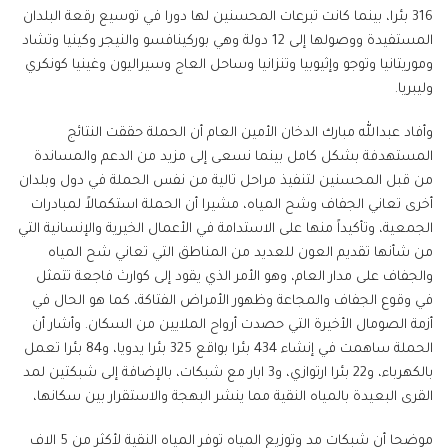
316 بئرا، بينما كانت تبرعات المحسنين لها دورا في توسيع رقعة البلدان
المستفيدة ووصولها إلى 12 دولة وهي بوركينافسو والنيجر وكينيا وتشاد
وموريتانيا وتوجو وإثيوبيا وتنزانيا وساحل العاج وسيراليون وغينيا كونكري
وليبريا.
وأفاد عبدالله مبارك الدخان الأمين العام أن الحملة حققت النتائج
المستهدفة بشكل كامل بينما نسعى إلى مزيد من الدعم والمساندة
من قبل المحسنين لتنفيذ مراحل تالية من نفس الحملة في دول وبلدان
أخرى تعاني الجفاف وشح المياه، مشيرا أن الحملة استكمالاً لمبادرات
الجمعية، وتأكيداً منها على الاستدامة في الأعمال الخيرية والإنسانية التي
من شأنها تقديم العون للعديد من المناطق التي تعاني شح المياه
والجفاف على مدار العام، وهو الأمر الذي يقود إلى كوارث فاجعة تتمثل
في وقوع الجفاف والمجاعة وظهور الأمراض الفتاكة، كما هو الحال في
أزمة الصومال الأخيرة التي حصدت أرواح الملايين من السكان. وأشار أن
الحملة ساهمت في إنشاء 434 بئرا بواقع 325 بئرا يدويا، و84 بئرا تعمل
بالكهرباء، و22 بئرا ارتوازي، و3 ابار مع شبكات، بالإضافة إلى شبكتين لمد
القرى البعيدة بالمياه النقية مما ينشر البهجة والاستقرار بين سكانها،
موضحا أن شبكات مد وتوزيع المياه توفر المياه النقية لأكثر من 5 الاف