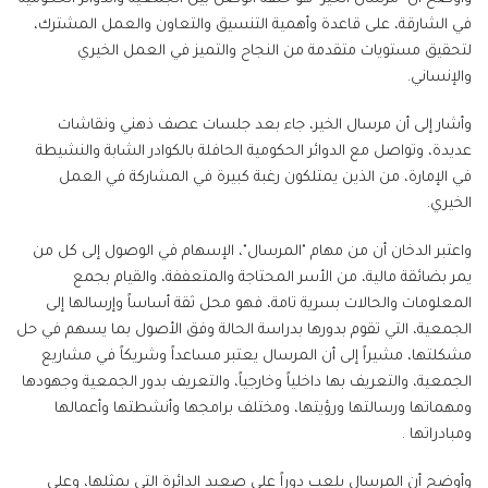
في الشارقة، على قاعدة وأهمية التنسيق والتعاون والعمل المشترك،
لتحقيق مستويات متقدمة من النجاح والتميز في العمل الخيري
والإنساني.
وأشار إلى أن مرسال الخير، جاء بعد جلسات عصف ذهني ونقاشات
عديدة، وتواصل مع الدوائر الحكومية الحافلة بالكوادر الشابة والنشيطة
في الإمارة، من الذين يمتلكون رغبة كبيرة في المشاركة في العمل
الخيري.
واعتبر الدخان أن من مهام "المرسال"، الإسهام في الوصول إلى كل من
يمر بضائقة مالية، من الأسر المحتاجة والمتعففة، والقيام بجمع
المعلومات والحالات بسرية تامة، فهو محل ثقة أساساً وإرسالها إلى
الجمعية، التي تقوم بدورها بدراسة الحالة وفق الأصول بما يسهم في حل
مشكلتها، مشيراً إلى أن المرسال يعتبر مساعداً وشريكاً في مشاريع
الجمعية، والتعريف بها داخلياً وخارجياً، والتعريف بدور الجمعية وجهودها
ومهماتها ورسالتها ورؤيتها، ومختلف برامجها وأنشطتها وأعمالها
ومبادراتها .
وأوضح أن المرسال يلعب دوراً على صعيد الدائرة التي يمثلها، وعلى